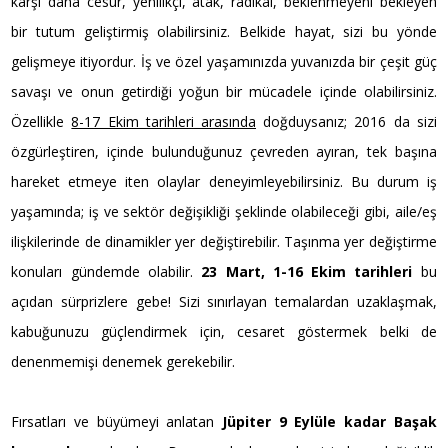
karşı daha cesur, yenilikçi, atak, radikal, beklenmeyeni bekleyen
bir tutum geliştirmiş olabilirsiniz. Belkide hayat, sizi bu yönde
gelişmeye itiyordur. İş ve özel yaşamınızda yuvanızda bir çeşit güç
savaşı ve onun getirdiği yoğun bir mücadele içinde olabilirsiniz.
Özellikle
8-17 Ekim tarihleri arasında
doğduysanız; 2016 da sizi
özgürleştiren, içinde bulunduğunuz çevreden ayıran, tek başına
hareket etmeye iten olaylar deneyimleyebilirsiniz. Bu durum iş
yaşamında; iş ve sektör değişikliği şeklinde olabileceği gibi, aile/eş
ilişkilerinde de dinamikler yer değiştirebilir. Taşınma yer değiştirme
konuları gündemde olabilir.
23 Mart, 1-16 Ekim tarihleri
bu
açıdan sürprizlere gebe! Sizi sınırlayan temalardan uzaklaşmak,
kabuğunuzu güçlendirmek için, cesaret göstermek belki de
denenmemişi denemek gerekebilir.
Fırsatları ve büyümeyi anlatan
Jüpiter 9 Eylüle kadar Başak