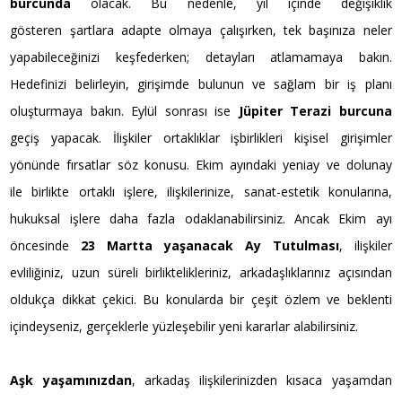
burcunda
olacak. Bu nedenle, yıl içinde değişiklik
gösteren şartlara adapte olmaya çalışırken, tek başınıza neler
yapabileceğinizi keşfederken; detayları atlamamaya bakın.
Hedefinizi belirleyin, girişimde bulunun ve sağlam bir iş planı
oluşturmaya bakın. Eylül sonrası ise
Jüpiter Terazi burcuna
geçiş yapacak. İlişkiler ortaklıklar işbirlikleri kişisel girişimler
yönünde fırsatlar söz konusu. Ekim ayındaki yeniay ve dolunay
ile birlikte ortaklı işlere, ilişkilerinize, sanat-estetik konularına,
hukuksal işlere daha fazla odaklanabilirsiniz. Ancak Ekim ayı
öncesinde
23 Martta yaşanacak Ay Tutulması
, ilişkiler
evliliğiniz, uzun süreli birliktelikleriniz, arkadaşlıklarınız açısından
oldukça dikkat çekici. Bu konularda bir çeşit özlem ve beklenti
içindeyseniz, gerçeklerle yüzleşebilir yeni kararlar alabilirsiniz.
Aşk yaşamınızdan
, arkadaş ilişkilerinizden kısaca yaşamdan