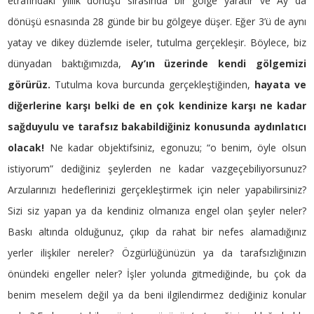
etrafındaki yıllık dönüşü sırasında bir gölge yaratır ve Ay da
dönüşü esnasında 28 günde bir bu gölgeye düşer. Eğer 3’ü de aynı
yatay ve dikey düzlemde iseler, tutulma gerçekleşir. Böylece, biz
dünyadan baktığımızda,
Ay’ın üzerinde kendi gölgemizi
görürüz.
Tutulma kova burcunda gerçekleştiğinden,
hayata ve
diğerlerine karşı belki de en çok kendinize karşı ne kadar
sağduyulu ve tarafsız bakabildiğiniz konusunda aydınlatıcı
olacak!
Ne kadar objektifsiniz, egonuzu; “o benim, öyle olsun
istiyorum” dediğiniz şeylerden ne kadar vazgeçebiliyorsunuz?
Arzularınızı hedeflerinizi gerçekleştirmek için neler yapabilirsiniz?
Sizi siz yapan ya da kendiniz olmanıza engel olan şeyler neler?
Baskı altında olduğunuz, çıkıp da rahat bir nefes alamadığınız
yerler ilişkiler nereler? Özgürlüğünüzün ya da tarafsızlığınızın
önündeki engeller neler? İşler yolunda gitmediğinde, bu çok da
benim meselem değil ya da beni ilgilendirmez dediğiniz konular