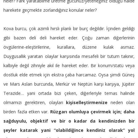
neler? Fark yaratabilme üretme gücünüz/yeteneğiniz olduğu halde
harekete geçmekte zorlandığınız konular neler?
Kova burcu, çok azimli hırslı planlı bir burç değildir. İçinden geldiği
gibi bazen deli deli hareket eder. Çoğu zaman diğerlerinin
övgülerine-eleştirilerine, kurallara, düzene kulak asmaz.
Duygusallık yaratan olaylar karşısında mesafeli bir tutum takınır,
kalbiyle değil zihniyle akıl ile hareket eder. Bir konum/statü veya
dostluk elde etmek için ekstra çaba harcamaz. Oysa şimdi Güneş
ve Mars Aslan burcunda, Merkür ve Neptün karşı karşıya, Jüpiter
Terazide… yani ortada bizi çeken, diğerleriyle temas halinde
olmamızı gerektiren, olayları
kişiselleştirmenize
neden olan
birden fazla etken var.
Rüzgarı olumluya çevirmek için; daha
sağduyulu, objektif ve bir o kadar da kendinizden bir
şeyler katarak yani “olabildiğince kendiniz olarak” yol