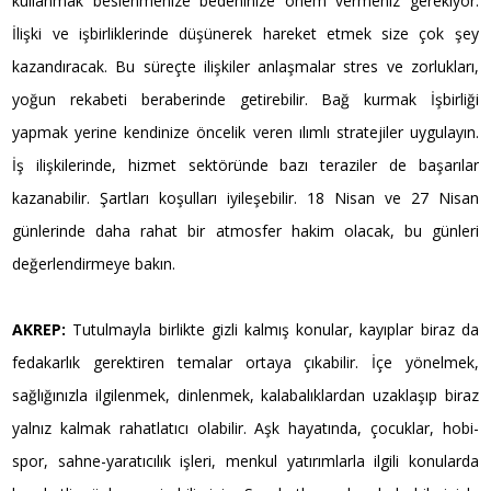
kullanmak beslenmenize bedeninize önem vermeniz gerekiyor.
İlişki ve işbirliklerinde düşünerek hareket etmek size çok şey
kazandıracak. Bu süreçte ilişkiler anlaşmalar stres ve zorlukları,
yoğun rekabeti beraberinde getirebilir. Bağ kurmak İşbirliği
yapmak yerine kendinize öncelik veren ılımlı stratejiler uygulayın.
İş ilişkilerinde, hizmet sektöründe bazı teraziler de başarılar
kazanabilir. Şartları koşulları iyileşebilir. 18 Nisan ve 27 Nisan
günlerinde daha rahat bir atmosfer hakim olacak, bu günleri
değerlendirmeye bakın.
AKREP:
Tutulmayla birlikte gizli kalmış konular, kayıplar biraz da
fedakarlık gerektiren temalar ortaya çıkabilir. İçe yönelmek,
sağlığınızla ilgilenmek, dinlenmek, kalabalıklardan uzaklaşıp biraz
yalnız kalmak rahatlatıcı olabilir. Aşk hayatında, çocuklar, hobi-
spor, sahne-yaratıcılık işleri, menkul yatırımlarla ilgili konularda