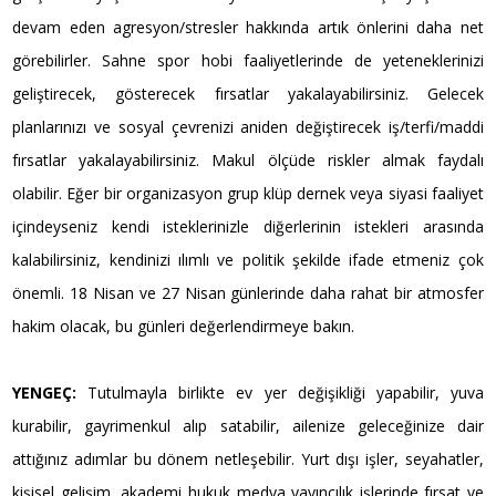
devam eden agresyon/stresler hakkında artık önlerini daha net
görebilirler. Sahne spor hobi faaliyetlerinde de yeteneklerinizi
geliştirecek, gösterecek fırsatlar yakalayabilirsiniz. Gelecek
planlarınızı ve sosyal çevrenizi aniden değiştirecek iş/terfi/maddi
fırsatlar yakalayabilirsiniz. Makul ölçüde riskler almak faydalı
olabilir. Eğer bir organizasyon grup klüp dernek veya siyasi faaliyet
içindeyseniz kendi isteklerinizle diğerlerinin istekleri arasında
kalabilirsiniz, kendinizi ılımlı ve politik şekilde ifade etmeniz çok
önemli. 18 Nisan ve 27 Nisan günlerinde daha rahat bir atmosfer
hakim olacak, bu günleri değerlendirmeye bakın.
YENGEÇ:
Tutulmayla birlikte ev yer değişikliği yapabilir, yuva
kurabilir, gayrimenkul alıp satabilir, ailenize geleceğinize dair
attığınız adımlar bu dönem netleşebilir. Yurt dışı işler, seyahatler,
kişisel gelişim, akademi hukuk medya yayıncılık işlerinde fırsat ve