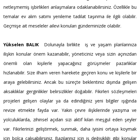
netleşmemiş işbirlikleri anlaşmalara odaklanabilirsiniz. Özellikle bu
temalar ev alım satımı yenileme tadilat taşınma ile ilgili olabilir.
Geçmişe ait meseleler ailevi konuları gündeminizde olabilir.
Yükselen BALIK
Dolunayla birlikte iş ve yaşam planlarınıza
ilişkin konular önem kazanabilir, yöneticiniz veya sizin açınızdan
önemli olan kişilerle yapacağınız görüşmeler pazarlıklar
hızlanabilir. Size ilham veren harekete geçiren konu ve kişilerle bir
araya gelebilirsiniz. Ancak bu süreçte beklentiniz dışında gelişen
aksaklıklar gerginlikler belirsizlikler doğabilir. Fikirleri sözleşmeleri
projeleri gelişen olaylar ya da edindiğiniz yeni bilgiler ışığında
revize etmekte fayda var. Yakın çevre ilişkilerinde yazışma ve
yolculuklarda, zihinsel açıdan sizi aktif kılan meşgul eden şeyler
var. Fikirlerinizi geliştirmek, sunmak, daha iyisini ortaya koymak
için bolca çalışabilirsiniz. Bazılarınız için iş değişikliği gibi konular