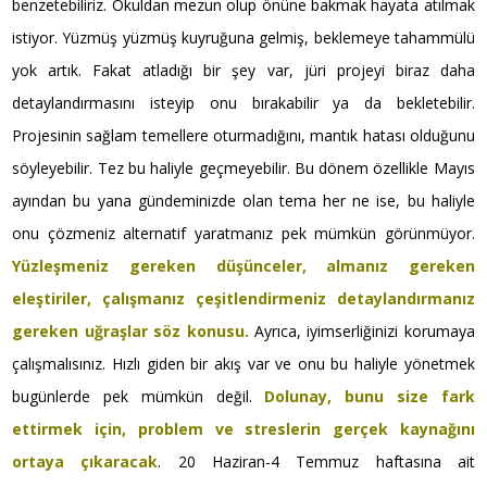
benzetebiliriz. Okuldan mezun olup önüne bakmak hayata atılmak
istiyor. Yüzmüş yüzmüş kuyruğuna gelmiş, beklemeye tahammülü
yok artık. Fakat atladığı bir şey var, jüri projeyi biraz daha
detaylandırmasını isteyip onu bırakabilir ya da bekletebilir.
Projesinin sağlam temellere oturmadığını, mantık hatası olduğunu
söyleyebilir. Tez bu haliyle geçmeyebilir. Bu dönem özellikle Mayıs
ayından bu yana gündeminizde olan tema her ne ise, bu haliyle
onu çözmeniz alternatif yaratmanız pek mümkün görünmüyor.
Yüzleşmeniz gereken düşünceler, almanız gereken
eleştiriler, çalışmanız çeşitlendirmeniz detaylandırmanız
gereken uğraşlar söz konusu.
Ayrıca, iyimserliğinizi korumaya
çalışmalısınız. Hızlı giden bir akış var ve onu bu haliyle yönetmek
bugünlerde pek mümkün değil.
Dolunay, bunu size fark
ettirmek için, problem ve streslerin gerçek kaynağını
ortaya çıkaracak
. 20 Haziran-4 Temmuz haftasına ait