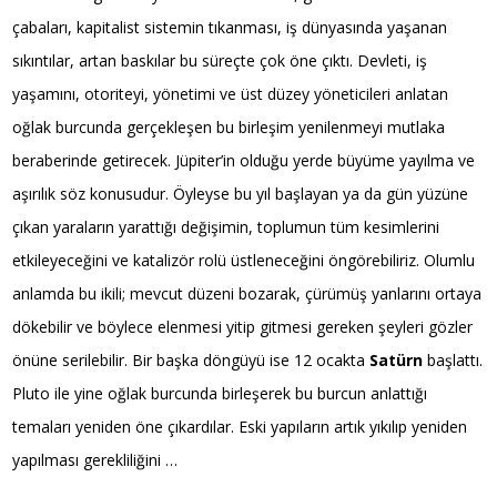
çabaları, kapitalist sistemin tıkanması, iş dünyasında yaşanan
sıkıntılar, artan baskılar bu süreçte çok öne çıktı. Devleti, iş
yaşamını, otoriteyi, yönetimi ve üst düzey yöneticileri anlatan
oğlak burcunda gerçekleşen bu birleşim yenilenmeyi mutlaka
beraberinde getirecek. Jüpiter’in olduğu yerde büyüme yayılma ve
aşırılık söz konusudur. Öyleyse bu yıl başlayan ya da gün yüzüne
çıkan yaraların yarattığı değişimin, toplumun tüm kesimlerini
etkileyeceğini ve katalizör rolü üstleneceğini öngörebiliriz. Olumlu
anlamda bu ikili; mevcut düzeni bozarak, çürümüş yanlarını ortaya
dökebilir ve böylece elenmesi yitip gitmesi gereken şeyleri gözler
önüne serilebilir. Bir başka döngüyü ise 12 ocakta
Satürn
başlattı.
Pluto ile yine oğlak burcunda birleşerek bu burcun anlattığı
temaları yeniden öne çıkardılar. Eski yapıların artık yıkılıp yeniden
yapılması gerekliliğini …