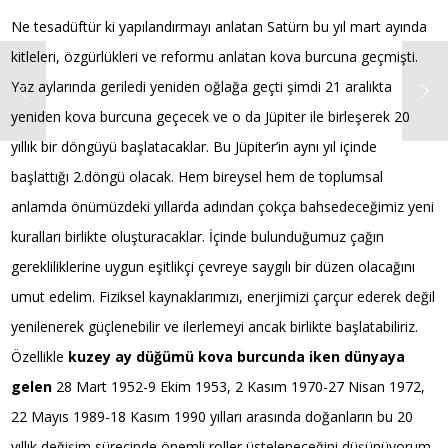
Ne tesadüftür ki yapılandırmayı anlatan Satürn bu yıl mart ayında
kitleleri, özgürlükleri ve reformu anlatan kova burcuna geçmişti.
Yaz aylarında geriledi yeniden oğlağa geçti şimdi 21 aralıkta
yeniden kova burcuna geçecek ve o da Jüpiter ile birleşerek 20
yıllık bir döngüyü başlatacaklar. Bu Jüpiter’in aynı yıl içinde
başlattığı 2.döngü olacak. Hem bireysel hem de toplumsal
anlamda önümüzdeki yıllarda adından çokça bahsedeceğimiz yeni
kuralları birlikte oluşturacaklar. İçinde bulunduğumuz çağın
gerekliliklerine uygun eşitlikçi çevreye saygılı bir düzen olacağını
umut edelim. Fiziksel kaynaklarımızı, enerjimizi çarçur ederek değil
yenilenerek güçlenebilir ve ilerlemeyi ancak birlikte başlatabiliriz.
Özellikle
kuzey ay düğümü kova burcunda iken dünyaya
gelen
28 Mart 1952-9 Ekim 1953, 2 Kasım 1970-27 Nisan 1972,
22 Mayıs 1989-18 Kasım 1990 yılları arasında doğanların bu 20
yıllık değişim sürecinde önemli roller üsteleneceğini düşünüyorum.