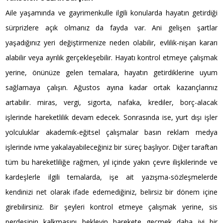
Aile yaşamında ve gayrimenkulle ilgili konularda hayatın getirdiği
sürprizlere açık olmanız da fayda var. Ani gelişen şartlar
yaşadığınız yeri değiştirmenize neden olabilir, evlilik-nişan kararı
alabilir veya ayrılık gerçekleşebilir. Hayatı kontrol etmeye çalışmak
yerine, önünüze gelen temalara, hayatın getirdiklerine uyum
sağlamaya çalışın. Ağustos ayına kadar ortak kazançlarınız
artabilir. miras, vergi, sigorta, nafaka, krediler, borç-alacak
işlerinde hareketlilik devam edecek. Sonrasında ise, yurt dışı işler
yolculuklar akademik-eğitsel çalışmalar basın reklam medya
işlerinde ivme yakalayabileceğiniz bir süreç başlıyor. Diğer taraftan
tüm bu hareketliliğe rağmen, yıl içinde yakın çevre ilişkilerinde ve
kardeşlerle ilgili temalarda, işe ait yazışma-sözleşmelerde
kendinizi net olarak ifade edemediğiniz, belirsiz bir dönem içine
girebilirsiniz. Bir şeyleri kontrol etmeye çalışmak yerine, sis
perdesinin kalkmasını bekleyip harekete geçmek daha iyi bir