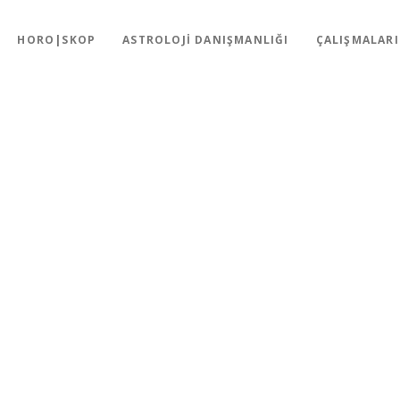
HORO|SKOP
ASTROLOJI DANIŞMANLIĞI
ÇALIŞMALAR
stler
VİLMEKLE İLGİLİ TESTLER
izi tanımak içindir. İnsanlar, özellikle gerçek arkadaşlar, kendimizi