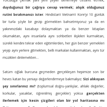
Yolculuğa çıkmak yani yeni şeyler denemeye cesaret etmek,
duyduğunuz bir çağrıya cevap vermek; alışık olduğunuz
rutini bırakmanızı ister
. Hindistan’ı Vietnam’ı Kore’yi 10 günlük
bir turla şöyle bir gezip görmekten bahsetmiyoruz ya da en
yakınınızdaki kasabayı dolaşmaktan ya da benzer kitapları
okumaktan, aynı insanlarla aynı sohbetleri ilişkileri kurmaktan,
sürekli kendini tekrar eden eğitimlerden, her gün benzer yemekleri
yeyip aynı yerlere gitmekten, belli markaları kullanmaktan, aynı tür
müzikleri dinlemekten…
Satürn oğlak burcuna geçmeden gerçekleşen hepimize son bir
heves katan bu yeniayı değerlendirmeye bakmalıyız.
Sizi alıkoyan
şey sınırlarınız mı?
(toplumsal doğru-yanlışlar, ahlaki değerler,
korkular, yasaklar, öğrenilmiş gerçekler) yoksa
gerçekten
ilerlemek için kesin çizgileri olan bir yol haritasına mı