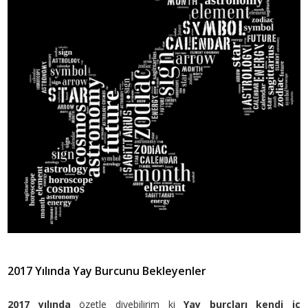
2017 Yılında Yay Burcunu Bekleyenler
2017 yılında
özetle diyebilirim ki
Yay burçları kendi iç