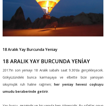
18 Aralık Yay Burcunda Yeniay
18 ARALIK YAY BURCUNDA YENİAY
2017’in son yeniayı 18 Aralık sabahı saat 9.30’da gerçekleşecek.
Gökyüzündeki bunca karmaşaya ve elbette bize yansıyan
sıkışmışlık ruh haline rağmen;
her yeniay hevesi coşkuyu
umudu beraberinde getirir
.
Yay burcu, gezgindir ve bir yanıyla hep öğrencidir. Bu sıfatlar onun