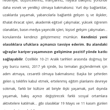
nedeniyle; düşünceleriniz, inançlarınız, hayata bakışınız yönünde
daha esnek ve yenilikçi olmaya bakmalısınız. Yurt dışı bağlantılar,
uzaklarda yaşamak, yabancılarla bağlantılı gelişen iş ve ilişkiler,
ithalat-ihracat işleri, akademik-eğitsel çalışmalar, yüksek öğrenim
olanakları, basın-medya-yayıncılık işleri, kişisel gelişim çalışmaları…
konularında kendinizi geliştirmeniz mümkün.
Kendinizi yeni
olasılıklara ufuklara açmanızı tavsiye ederim. Bu alandaki
uğraşlar kariyer yaşamınızın gelişimine pozitif yönde katkı
sağlayabilir
. Özellikle 10-21 Aralık tarihleri arasında doğmuş bir
yay burcu iseniz, 2017 yılı içinde, bu temaları güçlendirmek için
adım atmaya, cesaretli olmaya bakmalısınız. Başka bir şehirden
gelen iş teklifini kabul etmek, ertelenmiş eğitim planlarını devreye
sokmak, farklı bir kültüre ait biriyle ilişki yaşamak, yurt dışında
yaşamak, bakış açınızı değiştirecek farklı sosyal ortamlara
aktivitelere katılmak… gibi olasılıklar 19 Mayıs ve 11 kasım günleri