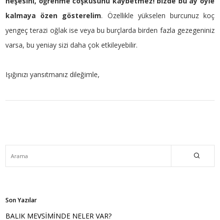
neşesini, öğrenme coşkusunu kaybetmez! bizde bu ay öyle
kalmaya özen gösterelim
. Özellikle yükselen burcunuz koç
yengeç terazi oğlak ise veya bu burçlarda birden fazla gezegeniniz
varsa, bu yeniay sizi daha çok etkileyebilir.
Işığınızı yansıtmanız dileğimle,
Son Yazılar
BALIK MEVSİMİNDE NELER VAR?