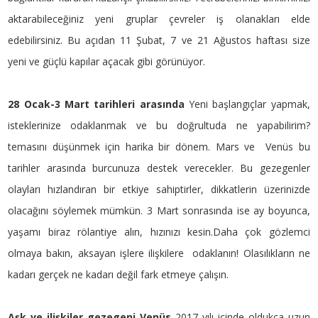
aktarabileceğiniz yeni gruplar çevreler iş olanakları elde
edebilirsiniz. Bu açıdan 11 Şubat, 7 ve 21 Ağustos haftası size
yeni ve güçlü kapılar açacak gibi görünüyor.
28 Ocak-3 Mart tarihleri arasında
Yeni başlangıçlar yapmak,
isteklerinize odaklanmak ve bu doğrultuda ne yapabilirim?
temasını düşünmek için harika bir dönem. Mars ve Venüs bu
tarihler arasında burcunuza destek verecekler. Bu gezegenler
olayları hızlandıran bir etkiye sahiptirler, dikkatlerin üzerinizde
olacağını söylemek mümkün. 3 Mart sonrasında ise ay boyunca,
yaşamı biraz rölantiye alın, hızınızı kesin.Daha çok gözlemci
olmaya bakın, aksayan işlere ilişkilere odaklanın! Olasılıkların ne
kadarı gerçek ne kadarı değil fark etmeye çalışın.
Aşk ve ilişkiler gezegeni Venüs
2017 yılı içinde oldukça uzun