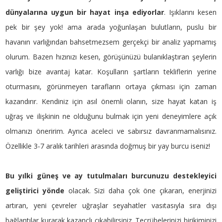
dünyalarına uygun bir hayat inşa ediyorlar
. Işıklarını kesen
pek bir şey yok! ama arada yoğunlaşan bulutların, puslu bir
havanın varlığından bahsetmezsem gerçekçi bir analiz yapmamış
olurum. Bazen hızınızı kesen, görüşünüzü bulanıklaştıran şeylerin
varlığı bize avantaj katar. Koşulların şartların tekliflerin yerine
oturmasını, görünmeyen tarafların ortaya çıkması için zaman
kazandırır. Kendiniz için asıl önemli olanın, size hayat katan iş
uğraş ve ilişkinin ne olduğunu bulmak için yeni deneyimlere açık
olmanızı öneririm. Ayrıca aceleci ve sabırsız davranmamalısınız.
Özellikle 3-7 aralık tarihleri arasında doğmuş bir yay burcu iseniz!
Bu yılki güneş ve ay tutulmaları burcunuzu destekleyici
geliştirici yönde
olacak. Sizi daha çok öne çıkaran, enerjinizi
artıran, yeni çevreler uğraşlar seyahatler vasıtasıyla sıra dışı
bağlantılar kurarak kazançlı çıkabilirsiniz. Tecrübelerinizi birikiminizi