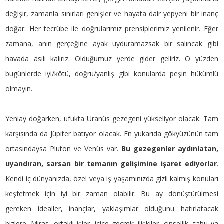
değişir, zamanla sınırları genişler ve hayata dair yepyeni bir inanç
doğar. Her tecrübe ile doğrularımız prensiplerimiz yenilenir. Eğer
zamana, anın gerçeğine ayak uyduramazsak bir salıncak gibi
havada asılı kalırız. Olduğumuz yerde gider geliriz. O yüzden
bugünlerde iyi/kötü, doğru/yanlış gibi konularda peşin hükümlü
olmayın.
Yeniay doğarken, ufukta Uranüs gezegeni yükseliyor olacak. Tam
karşısında da Jüpiter batıyor olacak. En yukarıda gökyüzünün tam
ortasındaysa Pluton ve Venüs var.
Bu gezegenler aydınlatan,
uyandıran, sarsan bir temanın gelişimine işaret ediyorlar
.
Kendi iç dünyanızda, özel veya iş yaşamınızda gizli kalmış konuları
keşfetmek için iyi bir zaman olabilir. Bu ay dönüştürülmesi
gereken idealler, inançlar, yaklaşımlar olduğunu hatırlatacak
bizlere. Miras, ortaklı işler, içiçe geçmiş ilişkiler, cinsellik, tabu ya