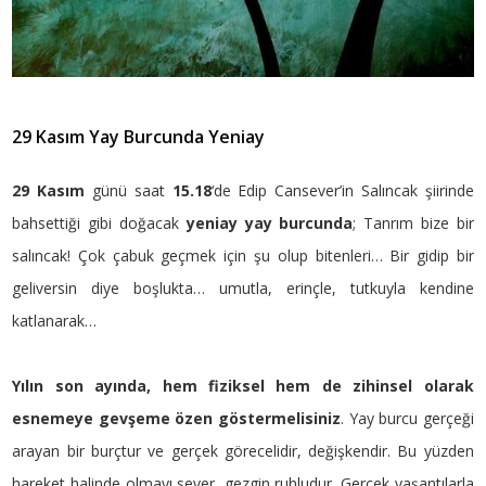
29 Kasım Yay Burcunda Yeniay
29 Kasım
günü saat
15.18
‘de Edip Cansever’in Salıncak şiirinde
bahsettiği gibi doğacak
yeniay yay burcunda
; Tanrım bize bir
salıncak! Çok çabuk geçmek için şu olup bitenleri… Bir gidip bir
geliversin diye boşlukta… umutla, erinçle, tutkuyla kendine
katlanarak…
Yılın son ayında, hem fiziksel hem de zihinsel olarak
esnemeye gevşeme özen göstermelisiniz
. Yay burcu gerçeği
arayan bir burçtur ve gerçek görecelidir, değişkendir. Bu yüzden
hareket halinde olmayı sever, gezgin ruhludur. Gerçek yaşantılarla