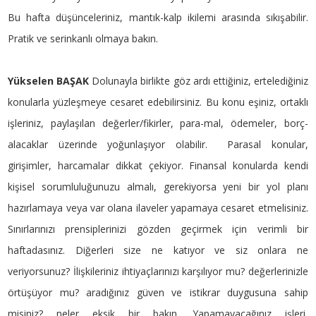
Bu hafta düşünceleriniz, mantık-kalp ikilemi arasında sıkışabilir.
Pratik ve serinkanlı olmaya bakın.
Yükselen BAŞAK
Dolunayla birlikte göz ardı ettiğiniz, ertelediğiniz
konularla yüzleşmeye cesaret edebilirsiniz. Bu konu eşiniz, ortaklı
işleriniz, paylaşılan değerler/fikirler, para-mal, ödemeler, borç-
alacaklar üzerinde yoğunlaşıyor olabilir. Parasal konular,
girişimler, harcamalar dikkat çekiyor. Finansal konularda kendi
kişisel sorumluluğunuzu almalı, gerekiyorsa yeni bir yol planı
hazırlamaya veya var olana ilaveler yapamaya cesaret etmelisiniz.
Sınırlarınızı prensiplerinizi gözden geçirmek için verimli bir
haftadasınız. Diğerleri size ne katıyor ve siz onlara ne
veriyorsunuz? İlişkileriniz ihtiyaçlarınızı karşılıyor mu? değerlerinizle
örtüşüyor mu? aradığınız güven ve istikrar duygusuna sahip
misiniz? neler eksik bir bakın. Yapamayacağınız işleri,