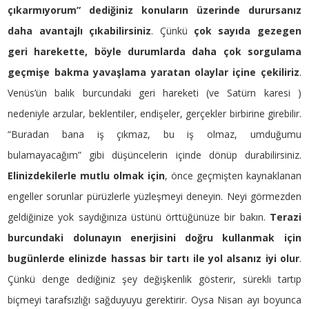
çıkarmıyorum” dediğiniz konuların üzerinde durursanız
daha avantajlı çıkabilirsiniz
. Çünkü
çok sayıda gezegen
geri harekette, böyle durumlarda daha çok sorgulama
geçmişe bakma yavaşlama yaratan olaylar içine çekiliriz
.
Venüs’ün balık burcundaki geri hareketi (ve Satürn karesi )
nedeniyle arzular, beklentiler, endişeler, gerçekler birbirine girebilir.
“Buradan bana iş çıkmaz, bu iş olmaz, umduğumu
bulamayacağım” gibi düşüncelerin içinde dönüp durabilirsiniz.
Elinizdekilerle mutlu olmak için
, önce geçmişten kaynaklanan
engeller sorunlar pürüzlerle yüzleşmeyi deneyin. Neyi görmezden
geldiğinize yok saydığınıza üstünü örttüğünüze bir bakın.
Terazi
burcundaki dolunayın enerjisini doğru kullanmak için
bugünlerde elinizde hassas bir tartı ile yol alsanız iyi olur
.
Çünkü denge dediğiniz şey değişkenlik gösterir, sürekli tartıp
biçmeyi tarafsızlığı sağduyuyu gerektirir. Oysa Nisan ayı boyunca