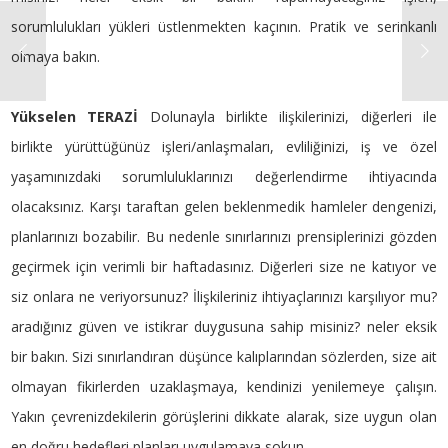
sorumlulukları yükleri üstlenmekten kaçının. Pratik ve serinkanlı
olmaya bakın.
Yükselen TERAZİ
Dolunayla birlikte ilişkilerinizi, diğerleri ile
birlikte yürüttüğünüz işleri/anlaşmaları, evliliğinizi, iş ve özel
yaşamınızdaki sorumluluklarınızı değerlendirme ihtiyacında
olacaksınız. Karşı taraftan gelen beklenmedik hamleler dengenizi,
planlarınızı bozabilir. Bu nedenle sınırlarınızı prensiplerinizi gözden
geçirmek için verimli bir haftadasınız. Diğerleri size ne katıyor ve
siz onlara ne veriyorsunuz? İlişkileriniz ihtiyaçlarınızı karşılıyor mu?
aradığınız güven ve istikrar duygusuna sahip misiniz? neler eksik
bir bakın. Sizi sınırlandıran düşünce kalıplarından sözlerden, size ait
olmayan fikirlerden uzaklaşmaya, kendinizi yenilemeye çalışın.
Yakın çevrenizdekilerin görüşlerini dikkate alarak, size uygun olan
en doğru hedefleri planları uygulamaya sokun.