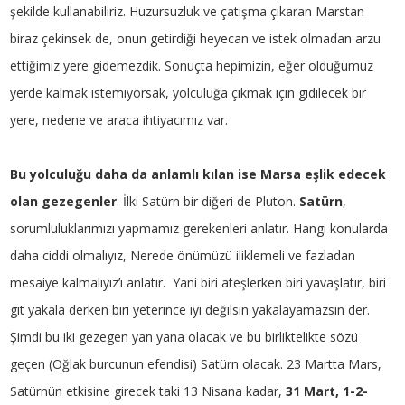
şekilde kullanabiliriz. Huzursuzluk ve çatışma çıkaran Marstan
biraz çekinsek de, onun getirdiği heyecan ve istek olmadan arzu
ettiğimiz yere gidemezdik. Sonuçta hepimizin, eğer olduğumuz
yerde kalmak istemiyorsak, yolculuğa çıkmak için gidilecek bir
yere, nedene ve araca ihtiyacımız var.
Bu yolculuğu daha da anlamlı kılan ise Marsa eşlik edecek
olan gezegenler
. İlki Satürn bir diğeri de Pluton.
Satürn
,
sorumluluklarımızı yapmamız gerekenleri anlatır. Hangi konularda
daha ciddi olmalıyız, Nerede önümüzü iliklemeli ve fazladan
mesaiye kalmalıyız’ı anlatır. Yani biri ateşlerken biri yavaşlatır, biri
git yakala derken biri yeterince iyi değilsin yakalayamazsın der.
Şimdi bu iki gezegen yan yana olacak ve bu birliktelikte sözü
geçen (Oğlak burcunun efendisi) Satürn olacak. 23 Martta Mars,
Satürnün etkisine girecek taki 13 Nisana kadar,
31 Mart, 1-2-