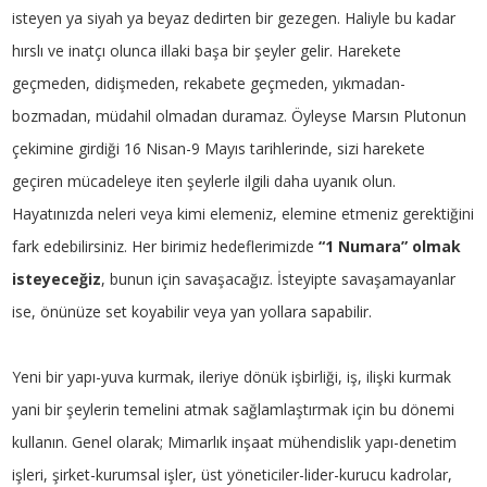
isteyen ya siyah ya beyaz dedirten bir gezegen. Haliyle bu kadar
hırslı ve inatçı olunca illaki başa bir şeyler gelir. Harekete
geçmeden, didişmeden, rekabete geçmeden, yıkmadan-
bozmadan, müdahil olmadan duramaz. Öyleyse Marsın Plutonun
çekimine girdiği 16 Nisan-9 Mayıs tarihlerinde, sizi harekete
geçiren mücadeleye iten şeylerle ilgili daha uyanık olun.
Hayatınızda neleri veya kimi elemeniz, elemine etmeniz gerektiğini
fark edebilirsiniz. Her birimiz hedeflerimizde
“1 Numara” olmak
isteyeceğiz
, bunun için savaşacağız. İsteyipte savaşamayanlar
ise, önünüze set koyabilir veya yan yollara sapabilir.
Yeni bir yapı-yuva kurmak, ileriye dönük işbirliği, iş, ilişki kurmak
yani bir şeylerin temelini atmak sağlamlaştırmak için bu dönemi
kullanın. Genel olarak; Mimarlık inşaat mühendislik yapı-denetim
işleri, şirket-kurumsal işler, üst yöneticiler-lider-kurucu kadrolar,