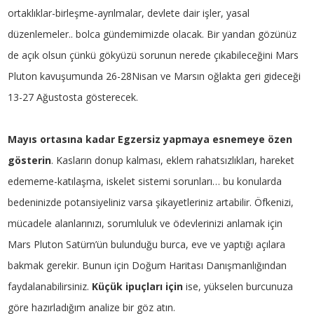
ortaklıklar-birleşme-ayrılmalar, devlete dair işler, yasal
düzenlemeler.. bolca gündemimizde olacak. Bir yandan gözünüz
de açık olsun çünkü gökyüzü sorunun nerede çıkabileceğini Mars
Pluton kavuşumunda 26-28Nisan ve Marsın oğlakta geri gideceği
13-27 Ağustosta gösterecek.
Mayıs ortasına kadar Egzersiz yapmaya esnemeye özen
gösterin
. Kasların donup kalması, eklem rahatsızlıkları, hareket
edememe-katılaşma, iskelet sistemi sorunları… bu konularda
bedeninizde potansiyeliniz varsa şikayetleriniz artabilir. Öfkenizi,
mücadele alanlarınızı, sorumluluk ve ödevlerinizi anlamak için
Mars Pluton Satürn’ün bulunduğu burca, eve ve yaptığı açılara
bakmak gerekir. Bunun için Doğum Haritası Danışmanlığından
faydalanabilirsiniz.
Küçük ipuçları için
ise, yükselen burcunuza
göre hazırladığım analize bir göz atın.