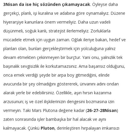
3Nisan da ise hiç sözünden çıkamayacak
. Öyleyse daha
gerçekçi, planlı, işi kuralına ve adabına göre oynamalıyız. Düzene
hiyerarşiye kanunlara önem vermeliyiz. Daha uzun vadeli
düşünmeli, soğuk kanlı, stratejist ilerlemeliyiz. Zorluklarla
mücadele etmek için uygun zaman. Oğlak ileriye bakan, hedef ve
planları olan, bunları gerçekleştirmek için yolculuğuna yalnız
devam etmekten çekinmeyen bir burçtur. Yani onu, yalnızlık tek
başınalık sevgisizlik ile korkutamazsınız. Ama başarısız olduğunu,
onca emek verdiği şeyde bir arpa boy gitmediğini, elinde
avucunda bir şey olmadığını göstererek, ünvanını adını ondan
alarak yerle bir edebilirsiniz. Özellikle, aşırı hırsın kazanma
arzusunun; iş ve özel ilişkilerinizin dengesini bozmasına izin
vermeyin. Taki Mars Plutona değene kadar (
26-27-28Nisan
)
zaten sonrasında işler bambaşka bir hal alacak ve aynı
kalmayacak. Çünkü
Pluton
, derinleştiren hırpalayan imkansızı