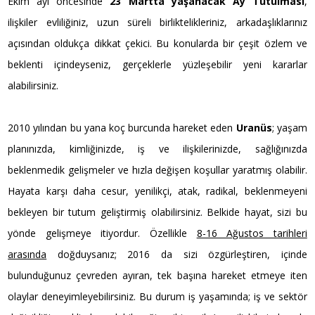
Ekim ayı öncesinde
23 Martta yaşanacak Ay Tutulması
,
ilişkiler evliliğiniz, uzun süreli birliktelikleriniz, arkadaşlıklarınız
açısından oldukça dikkat çekici. Bu konularda bir çeşit özlem ve
beklenti içindeyseniz, gerçeklerle yüzleşebilir yeni kararlar
alabilirsiniz.
2010 yılından bu yana koç burcunda hareket eden
Uranüs
; yaşam
planınızda, kimliğinizde, iş ve ilişkilerinizde, sağlığınızda
beklenmedik gelişmeler ve hızla değişen koşullar yaratmış olabilir.
Hayata karşı daha cesur, yenilikçi, atak, radikal, beklenmeyeni
bekleyen bir tutum geliştirmiş olabilirsiniz. Belkide hayat, sizi bu
yönde gelişmeye itiyordur. Özellikle
8-16 Ağustos tarihleri
arasında
doğduysanız; 2016 da sizi özgürleştiren, içinde
bulunduğunuz çevreden ayıran, tek başına hareket etmeye iten
olaylar deneyimleyebilirsiniz. Bu durum iş yaşamında; iş ve sektör