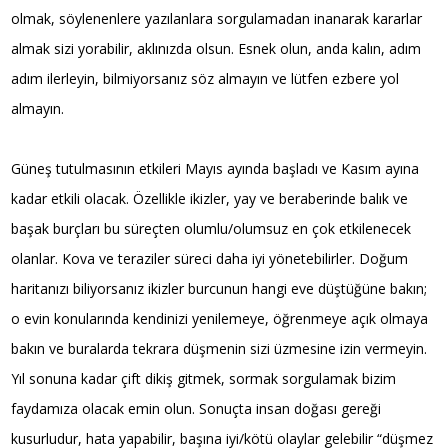
olmak, söylenenlere yazılanlara sorgulamadan inanarak kararlar
almak sizi yorabilir, aklınızda olsun. Esnek olun, anda kalın, adım
adım ilerleyin, bilmiyorsanız söz almayın ve lütfen ezbere yol
almayın.
Güneş tutulmasının etkileri Mayıs ayında başladı ve Kasım ayına
kadar etkili olacak. Özellikle ikizler, yay ve beraberinde balık ve
başak burçları bu süreçten olumlu/olumsuz en çok etkilenecek
olanlar. Kova ve teraziler süreci daha iyi yönetebilirler. Doğum
haritanızı biliyorsanız ikizler burcunun hangi eve düştüğüne bakın;
o evin konularında kendinizi yenilemeye, öğrenmeye açık olmaya
bakın ve buralarda tekrara düşmenin sizi üzmesine izin vermeyin.
Yıl sonuna kadar çift dikiş gitmek, sormak sorgulamak bizim
faydamıza olacak emin olun. Sonuçta insan doğası gereği
kusurludur, hata yapabilir, başına iyi/kötü olaylar gelebilir “düşmez