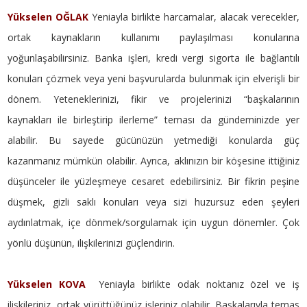
Yükselen OĞLAK
Yeniayla birlikte harcamalar, alacak verecekler,
ortak kaynakların kullanımı paylaşılması konularına
yoğunlaşabilirsiniz. Banka işleri, kredi vergi sigorta ile bağlantılı
konuları çözmek veya yeni başvurularda bulunmak için elverişli bir
dönem. Yeteneklerinizi, fikir ve projelerinizi “başkalarının
kaynakları ile birleştirip ilerleme” teması da gündeminizde yer
alabilir. Bu sayede gücünüzün yetmediği konularda güç
kazanmanız mümkün olabilir. Ayrıca, aklınızın bir köşesine ittiğiniz
düşünceler ile yüzleşmeye cesaret edebilirsiniz. Bir fikrin peşine
düşmek, gizli saklı konuları veya sizi huzursuz eden şeyleri
aydınlatmak, içe dönmek/sorgulamak için uygun dönemler. Çok
yönlü düşünün, ilişkilerinizi güçlendirin.
Yükselen KOVA
Yeniayla birlikte odak noktanız özel ve iş
ilişkileriniz, ortak yürüttüğünüz işleriniz olabilir. Başkalarıyla temas