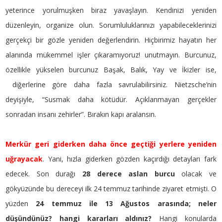
yeterince yorulmuşken biraz yavaşlayın. Kendinizi yeniden
düzenleyin, organize olun. Sorumluluklarınızı yapabileceklerinizi
gerçekçi bir gözle yeniden değerlendirin. Hiçbirimiz hayatın her
alanında mükemmel işler çıkaramıyoruz! unutmayın. Burcunuz,
özellikle yükselen burcunuz Başak, Balık, Yay ve İkizler ise,
diğerlerine göre daha fazla savrulabilirsiniz. Nietzsche’nin
deyişiyle, “Susmak daha kötüdür. Açıklanmayan gerçekler
sonradan insanı zehirler”. Bırakın kapı aralansın.
Merkür geri giderken daha önce geçtiği yerlere yeniden
uğrayacak
. Yani, hızla giderken gözden kaçırdığı detayları fark
edecek. Son durağı
28 derece aslan burcu
olacak ve
gökyüzünde bu dereceyi ilk 24 temmuz tarihinde ziyaret etmişti. O
yüzden
24 temmuz ile 13 Ağustos arasında; neler
düşündünüz? hangi kararları aldınız?
Hangi konularda