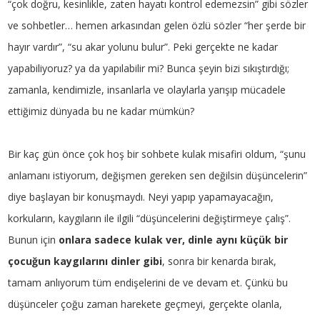
“çok doğru, kesinlikle, zaten hayatı kontrol edemezsin” gibi sözler
ve sohbetler… hemen arkasından gelen özlü sözler “her şerde bir
hayır vardır”, “su akar yolunu bulur”. Peki gerçekte ne kadar
yapabiliyoruz? ya da yapılabilir mi? Bunca şeyin bizi sıkıştırdığı;
zamanla, kendimizle, insanlarla ve olaylarla yarışıp mücadele
ettiğimiz dünyada bu ne kadar mümkün?
Bir kaç gün önce çok hoş bir sohbete kulak misafiri oldum, “şunu
anlamanı istiyorum, değişmen gereken sen değilsin düşüncelerin”
diye başlayan bir konuşmaydı. Neyi yapıp yapamayacağın,
korkuların, kaygıların ile ilgili “düşüncelerini değiştirmeye çalış”.
Bunun için
onlara sadece kulak ver, dinle aynı küçük bir
çocuğun kaygılarını dinler gibi
, sonra bir kenarda bırak,
tamam anlıyorum tüm endişelerini de ve devam et. Çünkü bu
düşünceler çoğu zaman harekete geçmeyi, gerçekte olanla,