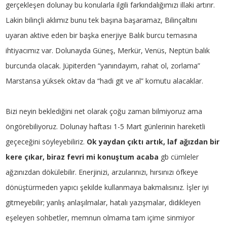
gerçekleşen dolunay bu konularla ilgili farkındalığımızı illaki artırır.
Lakin bilinçli aklımız bunu tek başına başaramaz, Bilinçaltını
uyaran aktive eden bir başka enerjiye Balık burcu temasına
ihtiyacımız var. Dolunayda Güneş, Merkür, Venüs, Neptün balık
burcunda olacak. Jüpiterden “yanındayım, rahat ol, zorlama”
Marstansa yüksek oktav da “hadi git ve al” komutu alacaklar.
Bizi neyin beklediğini net olarak çoğu zaman bilmiyoruz ama
öngörebiliyoruz. Dolunay haftası 1-5 Mart günlerinin hareketli
geçeceğini söyleyebiliriz.
Ok yaydan çıktı artık, laf ağızdan bir
kere çıkar, biraz fevri mi konuştum acaba
gb cümleler
ağzınızdan dökülebilir. Enerjinizi, arzularınızı, hırsınızı öfkeye
dönüştürmeden yapıcı şekilde kullanmaya bakmalısınız. İşler iyi
gitmeyebilir; yanlış anlaşılmalar, hatalı yazışmalar, didikleyen
eşeleyen sohbetler, memnun olmama tam içime sinmiyor