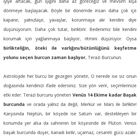
iyiye artacak, gün ışığını daha az göreceğiz ve mevsim kışa
dönmeye başlayacak. Böyle bir dönemde insan daha çok içe
kapanır, yalnızlaşır, yavaşlar, korunmaya alır kendini diye
düşünüyorum. Daha çok tutar, biriktirir. Bedenimiz bile kendini
korumak için yağlanmaya başlıyor, ritmini düşürüyor. Oysa
birlikteliğin, öteki ile varlığını/bütünlüğünü keşfetme
yolunu seçen burcun zaman başlıyor
, Terazi Burcunun.
Astrolojide her burcu bir gezegen yönetir, O nerede ise siz onun
doğasında kendinizi ifade edersiniz. Size yön verir, seçimlerinize
etki eder. Terazi burcunu yöneten
Venüs 14 Ekime kadar Başak
burcunda
ve orada yalnız da değil, Merkür ve Mars ile birlikte!
Karşısında Neptün, bir köşede ise Satürn var, destekleyen bir
konumda yer alsa da sahnenin bir köşesinde de Plüton. Venüs
başak burcunda düşer, kanadı kırılır, uçamaz, cesareti gücü azalır.