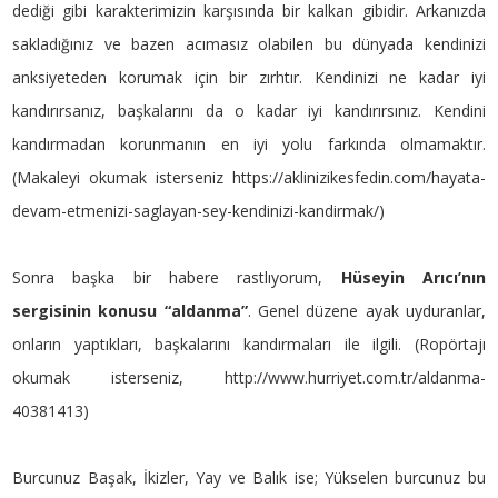
dediği gibi karakterimizin karşısında bir kalkan gibidir. Arkanızda
sakladığınız ve bazen acımasız olabilen bu dünyada kendinizi
anksiyeteden korumak için bir zırhtır. Kendinizi ne kadar iyi
kandırırsanız, başkalarını da o kadar iyi kandırırsınız. Kendini
kandırmadan korunmanın en iyi yolu farkında olmamaktır.
(Makaleyi okumak isterseniz
https://aklinizikesfedin.com/hayata-
devam-etmenizi-saglayan-sey-kendinizi-kandirmak/
)
Sonra başka bir habere rastlıyorum,
Hüseyin Arıcı’nın
sergisinin konusu “aldanma”
. Genel düzene ayak uyduranlar,
onların yaptıkları, başkalarını kandırmaları ile ilgili. (Ropörtajı
okumak isterseniz,
http://www.hurriyet.com.tr/aldanma-
40381413
)
Burcunuz Başak, İkizler, Yay ve Balık ise; Yükselen burcunuz bu