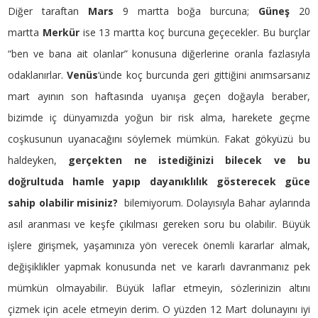
Diğer taraftan
Mars
9 martta boğa burcuna;
Güneş
20
martta
Merkür
ise 13 martta koç burcuna geçecekler. Bu burçlar
“ben ve bana ait olanlar” konusuna diğerlerine oranla fazlasıyla
odaklanırlar.
Venüs
‘ünde koç burcunda geri gittiğini anımsarsanız
mart ayının son haftasında uyanışa geçen doğayla beraber,
bizimde iç dünyamızda yoğun bir risk alma, harekete geçme
coşkusunun uyanacağını söylemek mümkün. Fakat gökyüzü bu
haldeyken,
gerçekten ne istediğinizi bilecek ve bu
doğrultuda hamle yapıp dayanıklılık gösterecek güce
sahip olabilir misiniz?
bilemiyorum. Dolayısıyla Bahar aylarında
asıl aranması ve keşfe çıkılması gereken soru bu olabilir. Büyük
işlere girişmek, yaşamınıza yön verecek önemli kararlar almak,
değişiklikler yapmak konusunda net ve kararlı davranmanız pek
mümkün olmayabilir. Büyük laflar etmeyin, sözlerinizin altını
çizmek için acele etmeyin derim. O yüzden 12 Mart dolunayını iyi