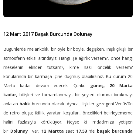
12 Mart 2017 Başak Burcunda Dolunay
Bugünlerde melankolik, bir öyle bir böyle, değişken, inişli çıkışlı bir
atmosferin etkisi altındayız. Hangi işe ağırlık versem?, önce hangi
meselenin elinden tutsam?, kime nasıl öncelik versem?
konularında bir karmaşa içine düşmüş olabilirsiniz. Bu durum 20
Marta kadar devam edecek. Çünkü
güneş, 20 Marta
kadar,
bitişleri ve tamamlanmayı, bir şeyleri oluruna bırakmayı
anlatan
balık
burcunda olacak. Ayrıca, İlişkiler gezegeni Venüs’ün
de retro oluşu; ikililik yaratan koşulları, öncelikleri belirleyememe
halini fazlasıyla körüklüyor. Neyse ki imdadımıza yetişen
bir
Dolunay
var.
12 Martta
saat
17.53
‘de
başak burcunda