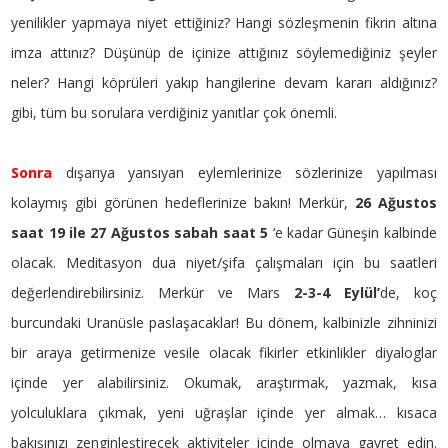
yenilikler yapmaya niyet ettiğiniz? Hangi sözleşmenin fikrin altına
imza attınız? Düşünüp de içinize attığınız söylemediğiniz şeyler
neler? Hangi köprüleri yakıp hangilerine devam kararı aldığınız?
gibi, tüm bu sorulara verdiğiniz yanıtlar çok önemli.
Sonra
dışarıya yansıyan eylemlerinize sözlerinize yapılması
kolaymış gibi görünen hedeflerinize bakın! Merkür,
26 Ağustos
saat 19 ile 27 Ağustos sabah saat 5
‘e kadar Güneşin kalbinde
olacak. Meditasyon dua niyet/şifa çalışmaları için bu saatleri
değerlendirebilirsiniz. Merkür ve Mars
2-3-4 Eylül’
de, koç
burcundaki Uranüsle paslaşacaklar! Bu dönem, kalbinizle zihninizi
bir araya getirmenize vesile olacak fikirler etkinlikler diyaloglar
içinde yer alabilirsiniz. Okumak, araştırmak, yazmak, kısa
yolculuklara çıkmak, yeni uğraşlar içinde yer almak… kısaca
bakışınızı zenginleştirecek aktiviteler içinde olmaya gayret edin.