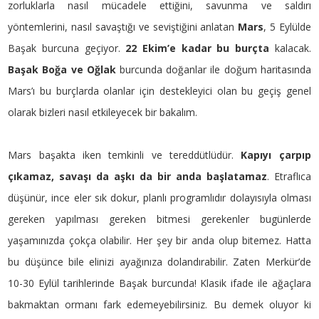
zorluklarla nasıl mücadele ettiğini, savunma ve saldırı
yöntemlerini, nasıl savaştığı ve seviştiğini anlatan
Mars
, 5 Eylülde
Başak burcuna geçiyor.
22 Ekim’e kadar bu burçta
kalacak.
Başak Boğa ve Oğlak
burcunda doğanlar ile doğum haritasında
Mars’ı bu burçlarda olanlar için destekleyici olan bu geçiş genel
olarak bizleri nasıl etkileyecek bir bakalım.
Mars başakta iken temkinli ve tereddütlüdür.
Kapıyı çarpıp
çıkamaz, savaşı da aşkı da bir anda başlatamaz
. Etraflıca
düşünür, ince eler sık dokur, planlı programlıdır dolayısıyla olması
gereken yapılması gereken bitmesi gerekenler bugünlerde
yaşamınızda çokça olabilir. Her şey bir anda olup bitemez. Hatta
bu düşünce bile elinizi ayağınıza dolandırabilir. Zaten Merkür’de
10-30 Eylül tarihlerinde Başak burcunda! Klasik ifade ile ağaçlara
bakmaktan ormanı fark edemeyebilirsiniz. Bu demek oluyor ki