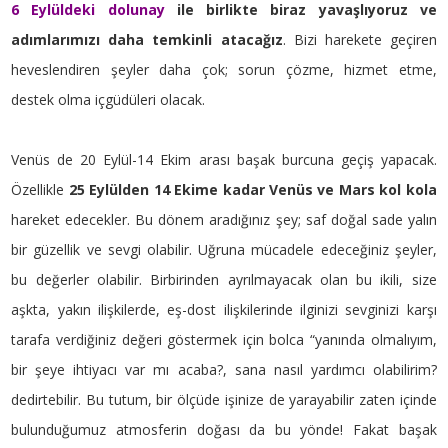
6 Eylüldeki dolunay
ile birlikte biraz yavaşlıyoruz ve
adımlarımızı daha temkinli atacağız
. Bizi harekete geçiren
heveslendiren şeyler daha çok; sorun çözme, hizmet etme,
destek olma içgüdüleri olacak.
Venüs de 20 Eylül-14 Ekim arası başak burcuna geçiş yapacak.
Özellikle
25 Eylülden 14 Ekime kadar Venüs ve Mars kol kola
hareket edecekler. Bu dönem aradığınız şey; saf doğal sade yalın
bir güzellik ve sevgi olabilir. Uğruna mücadele edeceğiniz şeyler,
bu değerler olabilir. Birbirinden ayrılmayacak olan bu ikili, size
aşkta, yakın ilişkilerde, eş-dost ilişkilerinde ilginizi sevginizi karşı
tarafa verdiğiniz değeri göstermek için bolca “yanında olmalıyım,
bir şeye ihtiyacı var mı acaba?, sana nasıl yardımcı olabilirim?
dedirtebilir. Bu tutum, bir ölçüde işinize de yarayabilir zaten içinde
bulunduğumuz atmosferin doğası da bu yönde! Fakat başak