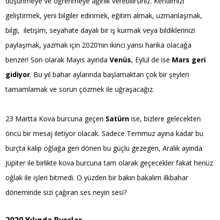
düşünmeye ve öğrenmeye ağırlık verebilirsiniz. Kendimizi
geliştirmek, yeni bilgiler edinmek, eğitim almak, uzmanlaşmak,
bilgi, iletişim, seyahate dayalı bir iş kurmak veya bildiklerinizi
paylaşmak, yazmak için 2020’nin ikinci yarısı harika olacağa
benzer! Son olarak Mayıs ayında
Venüs
, Eylül de ise
Mars geri
gidiyor
. Bu yıl bahar aylarında başlamaktan çok bir şeyleri
tamamlamak ve sorun çözmek ile uğraşacağız.
23 Martta Kova burcuna geçen
Satürn
ise, bizlere gelecekten
öncü bir mesaj iletiyor olacak. Sadece Temmuz ayına kadar bu
burçta kalıp oğlağa geri dönen bu güçlü gezegen, Aralık ayında
Jüpiter ile birlikte kova burcuna tam olarak geçecekler fakat henüz
oğlak ile işleri bitmedi. O yüzden bir bakın bakalım ilkbahar
döneminde sizi çağıran ses neyin sesi?