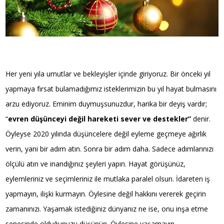
Her yeni yıla umutlar ve bekleyişler içinde giriyoruz. Bir önceki yıl
yapmaya fırsat bulamadığımız isteklerimizin bu yıl hayat bulmasını
arzu ediyoruz. Eminim duymuşsunuzdur, harika bir deyiş vardır;
“
evren düşünceyi değil hareketi sever ve destekler”
denir.
Öyleyse 2020 yılında düşüncelere değil eyleme geçmeye ağırlık
verin, yani bir adım atın. Sonra bir adım daha. Sadece adımlarınızı
ölçülü atın ve inandığınız şeyleri yapın. Hayat görüşünüz,
eylemleriniz ve seçimleriniz ile mutlaka paralel olsun. İdareten iş
yapmayın, ilişki kurmayın. Öylesine değil hakkını vererek geçirin
zamanınızı. Yaşamak istediğiniz dünyanız ne ise, onu inşa etme
senesinde olduğunuzu düşünün. Öylesine yaşamayın,